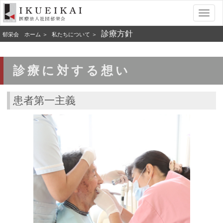
Toggl
naviga
診療方針
郁栄会 ホーム
私たちについて
診療に対する想い
患者第一主義